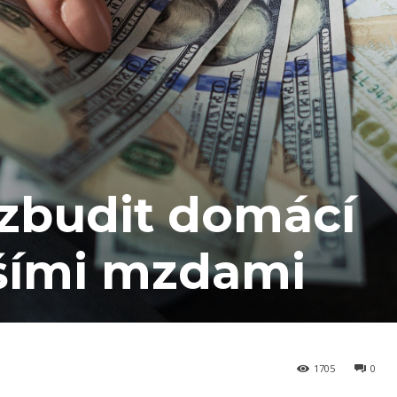
zbudit domácí
šími mzdami
1705
0