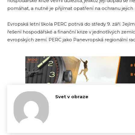
hospodářské krize velmi důležitá, jelikož její dopad se 
pomáhat, a nutné je přijímat opatření na ochranu jejich
Evropská letní škola PERC potrvá do středy 9. září. Je
řešení hospodářské a finanční krize v jednotlivých zemíc
evropských zemí. PERC jako Panevropská regionální rad
Svet v obraze