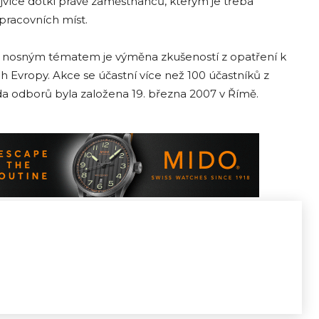
nejvíce dotkl právě zaměstnanců, kterým je třeba
 pracovních míst.
jím nosným tématem je výměna zkušeností z opatření k
h Evropy. Akce se účastní více než 100 účastníků z
a odborů byla založena 19. března 2007 v Římě.