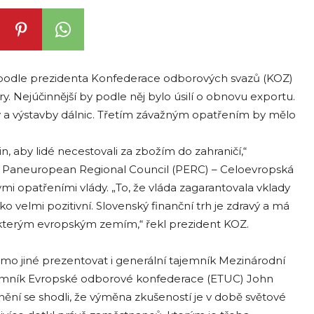
 podle prezidenta Konfederace odborových svazů (KOZ)
. Nejúčinnější by podle něj bylo úsilí o obnovu exportu.
ry a výstavby dálnic. Třetím závažným opatřením by mělo
, aby lidé necestovali za zbožím do zahraničí,“
oly Paneuropean Regional Council (PERC) – Celoevropská
vými opatřeními vlády. „To, že vláda zagarantovala vklady
ko velmi pozitivní. Slovenský finanční trh je zdravý a má
některým evropským zemím,“ řekl prezident KOZ.
imo jiné prezentovat i generální tajemník Mezinárodní
jemník Evropské odborové konfederace (ETUC) John
ění se shodli, že výměna zkušeností je v době světové