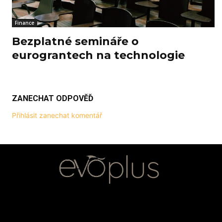
Finance
Bezplatné semináře o
eurograntech na technologie
ZANECHAT ODPOVĚĎ
Přihlásit zanechat komentář
plus