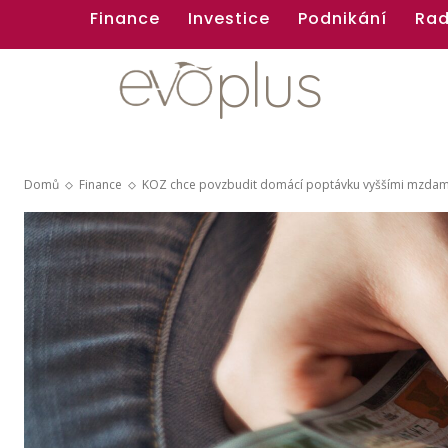
Finance
Investice
Podnikání
Rad
plus
Domů
Finance
KOZ chce povzbudit domácí poptávku vyššími mzdam