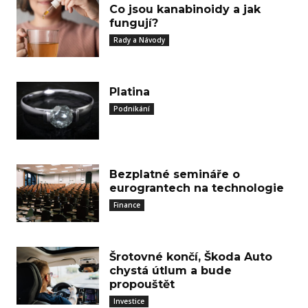
Co jsou kanabinoidy a jak
fungují?
Rady a Návody
Platina
Podnikání
Bezplatné semináře o
eurograntech na technologie
Finance
Šrotovné končí, Škoda Auto
chystá útlum a bude
propouštět
Investice