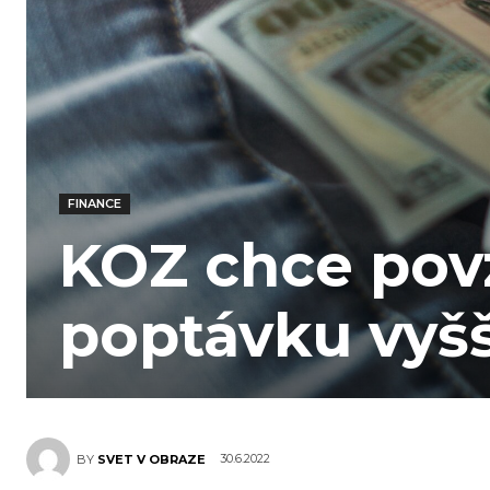
FINANCE
KOZ chce pov
poptávku vyš
30.6.2022
BY
SVET V OBRAZE