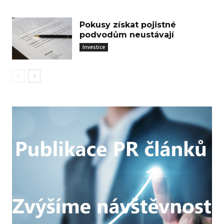
Pokusy získat pojistné
podvodům neustávají
Investice