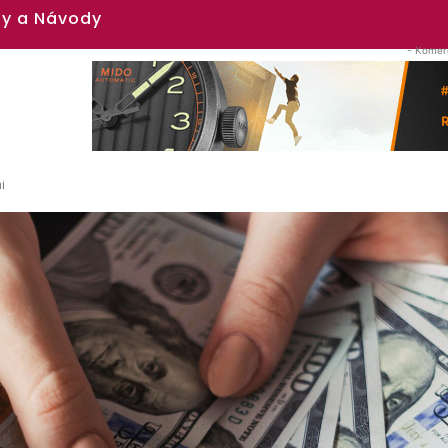
y a Návody
- Komerč
i