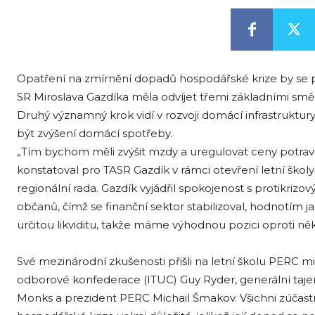
Opatření na zmírnění dopadů hospodářské krize by se
SR Miroslava Gazdíka měla odvíjet třemi základními směry
Druhý významný krok vidí v rozvoji domácí infrastruktu
být zvýšení domácí spotřeby.
„Tím bychom měli zvýšit mzdy a uregulovat ceny potravin
konstatoval pro TASR Gazdík v rámci otevření letní šk
regionální rada. Gazdík vyjádřil spokojenost s protikrizo
občanů, čímž se finanční sektor stabilizoval, hodnotím ja
určitou likviditu, takže máme výhodnou pozici oproti 
Své mezinárodní zkušenosti přišli na letní školu PERC m
odborové konfederace (ITUC) Guy Ryder, generální ta
Monks a prezident PERC Michail Šmakov. Všichni zúčastn